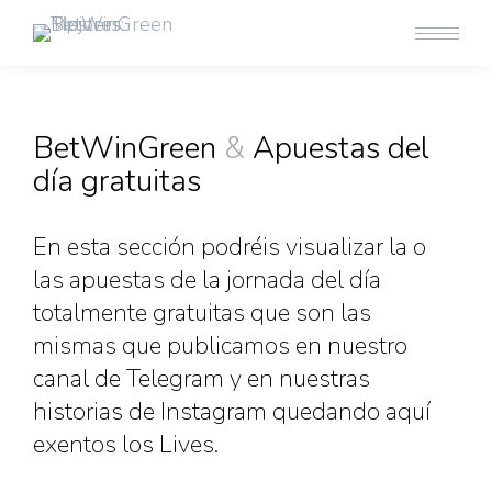
BetWinGreen
&
Apuestas del
día gratuitas
En esta sección podréis visualizar la o
las apuestas de la jornada del día
totalmente gratuitas que son las
mismas que publicamos en nuestro
canal de Telegram y en nuestras
historias de Instagram quedando aquí
exentos los Lives.