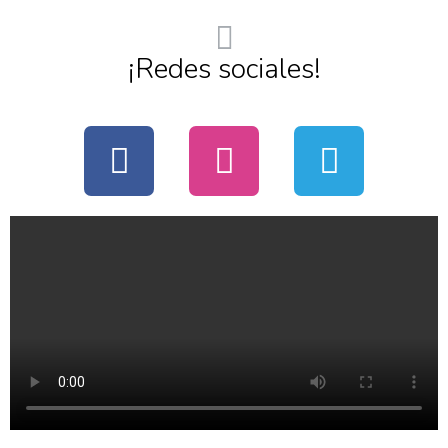
¡Redes sociales!